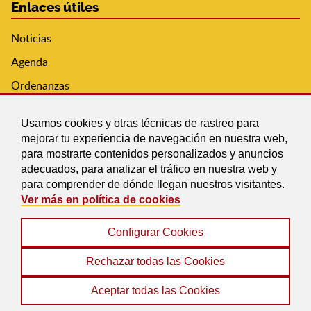
Enlaces útiles
Noticias
Agenda
Ordenanzas
Entidades y asociaciones
Usamos cookies y otras técnicas de rastreo para
mejorar tu experiencia de navegación en nuestra web,
para mostrarte contenidos personalizados y anuncios
adecuados, para analizar el tráfico en nuestra web y
para comprender de dónde llegan nuestros visitantes.
Ver más en política de cookies
Configurar Cookies
Aviso Legal
|
Política de Cookies
|
Accesibilidad
|
Protección de Datos
|
Mapa Web
Rechazar todas las Cookies
© 2022 Ayuntamiento de Picena
Aceptar todas las Cookies